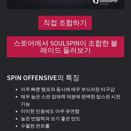
직접 조합하기
스토어에서 SOULSPIN이 조합한 블
레이드 둘러보기
SPIN OFFENSIVE
의 특징
아주 빠른 템포와 동시에 매우 부드러운 타구감
매우 높은 스핀 잠재력 덕분에 완벽한 탑스핀 시전
가능
미미한 진동에도 아주 유연함
높은 반발력과 보기 좋은 탄도
수월한 컨트롤