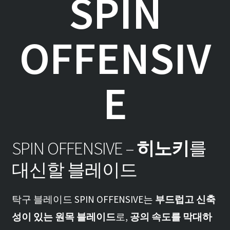
SPIN
OFFENSIV
E
SPIN OFFENSIVE –
히노키
를
대신할 블레이드
탁구 블레이드 SPIN OFFENSIVE는
부드럽고 신축
성이 있는 원목 블레이드
로,
공의 속도를 막대하