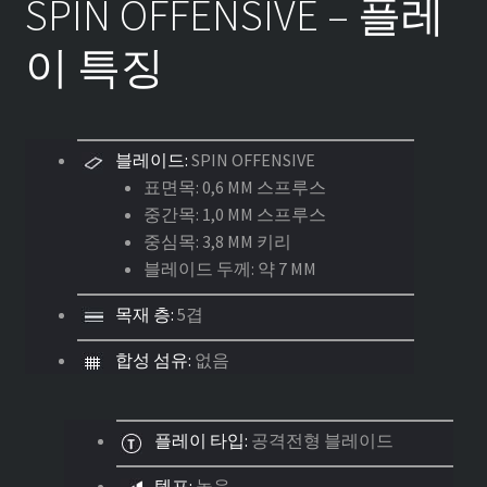
SPIN OFFENSIVE – 플레
이 특징
블레이드:
SPIN OFFENSIVE
표면목: 0,6 MM 스프루스
중간목: 1,0 MM 스프루스
중심목: 3,8 MM 키리
블레이드 두께: 약 7 MM
목재 층:
5겹
합성 섬유:
없음
플레이 타입:
공격전형 블레이드
템포:
높음