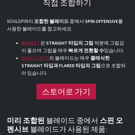
직접 조합하기
SOULSPIN이
조합한 블레이드
중에서
SPIN OFFENSIVE
를
사용한 블레이드를 참고하세요.
ROOTS 7
은
STRAIGHT 타입의 그립
덕분에 그립감
이 좋으며 그립을 매우
빠르게 전환할 수
있습니다.
BASIC 시리즈
의 블레이드는 매우
클래식한
STRAIGHT 타입과 FLARED 타입의 그립
으로 조합되
어 있습니다.
스토어로 가기
미리 조합된
블레이드 중에서
스핀 오
펜시브
블레이드가 사용된 제품: