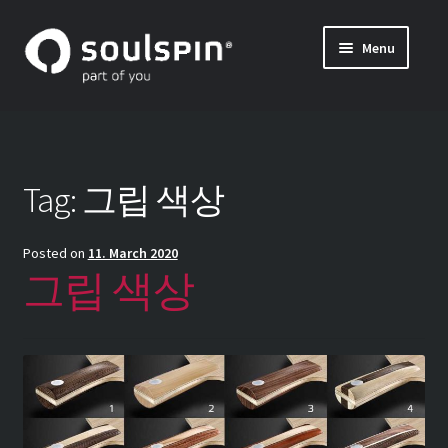
Skip
Skip
Menu
to
to
나만의 탁구 라켓 만들기 (특주)
navigation
content
Expand
블레이드 및 그립의 자세한 정보
child
menu
INSIDE SOULSPIN
Tag:
그립 색상
나만의 탁구 블레이드 조합하기 – 조합 방법
Posted on
11. March 2020
그립 색상