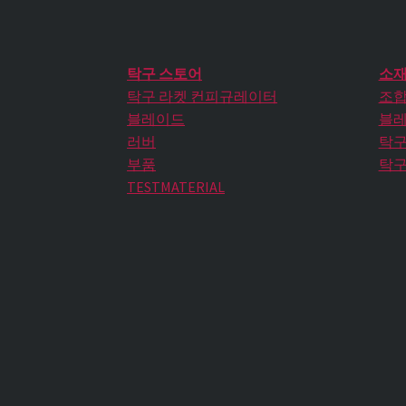
탁구 스토어
소재
탁구 라켓 컨피규레이터
조합
블레이드
블레
러버
탁구
부품
탁구
TESTMATERIAL