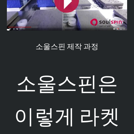
소울스핀 제작 과정
소울스핀은
이렇게 라켓