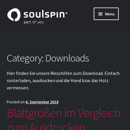
Skip
Skip
Menu
to
to
나만의 탁구 라켓 만들기 (특주)
navigation
content
Expand
블레이드 및 그립의 자세한 정보
child
menu
INSIDE SOULSPIN
Category:
Downloads
나만의 탁구 블레이드 조합하기 – 조합 방법
Hier finden Sie unsere Messhilfen zum Download. Einfach
runterladen, ausdrucken und die Hand bzw. das Holz
vermessen.
Posted on
6. September 2018
Blattgrößen im Vergleich
zum Ausdrucken