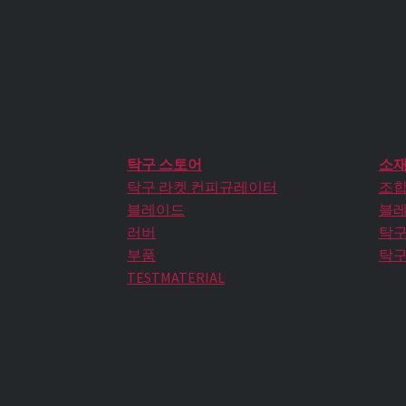
탁구 스토어
소재
탁구 라켓 컨피규레이터
조합
블레이드
블레
러버
탁구
부품
탁구
TESTMATERIAL