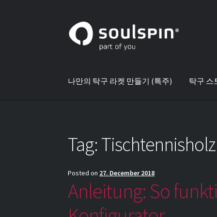
Skip
Skip
to
to
navigation
content
나만의 탁구 라켓 만들기 (특주)
탁구 스
Tag:
Tischtennisholz
Posted on
27. December 2018
Anleitung: So funkt
Konfigurator